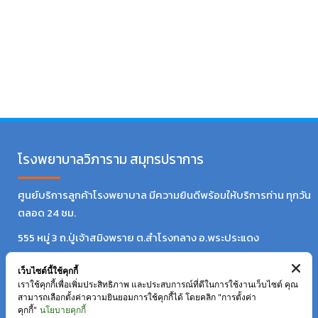
โรงพยาบาลวิภาราม สมุทรปราการ
ศูนย์บริการลูกค้าโรงพยาบาล มีความยินดีพร้อมให้บริการท่าน ทุกวัน
ตลอด 24 ชม.
555 หมู่ 3 ถ.ปู่เจ้าสมิงพราย ต.สำโรงกลาง อ.พระประแดง
สมุทรปราการ
เว็บไซต์นี้ใช้คุกกี้
เบอร์โทร : 0-2363-9222 ​
เราใช้คุกกี้เพื่อเพิ่มประสิทธิภาพ และประสบการณ์ที่ดีในการใช้งานเว็บไซต์ คุณ
แฟกซ์ : 0-2394-4237
สามารถเลือกตั้งค่าความยินยอมการใช้คุกกี้ได้ โดยคลิก "การตั้งค่า
คุกกี้"
นโยบายคุกกี้